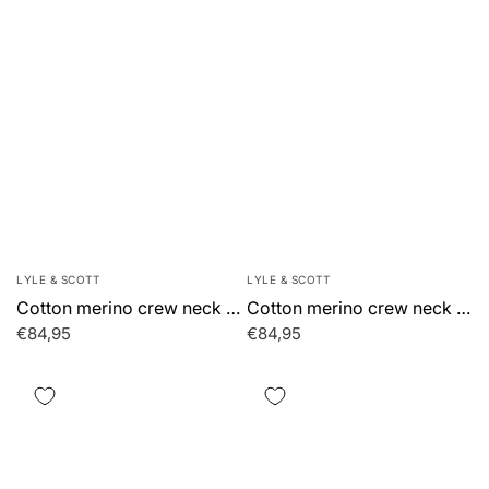
LYLE & SCOTT
LYLE & SCOTT
Cotton merino crew neck jumper - smoke olive
Cotton merino crew neck jumper - mid grey marl
€84,95
€84,95