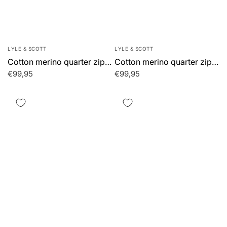
LYLE & SCOTT
LYLE & SCOTT
Cotton merino quarter zip jumper - khaki ash
Cotton merino quarter zip jumper - mid grey marl
€99,95
€99,95