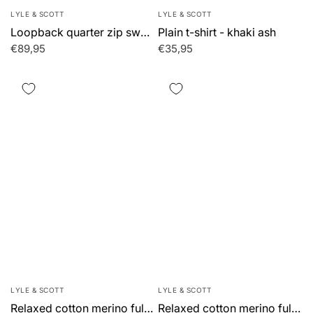
Γ
LYLE & SCOTT
LYLE & SCOTT
Loopback quarter zip sweat - khaki ash
Plain t-shirt - khaki ash
€89,95
€35,95
LYLE & SCOTT
LYLE & SCOTT
Relaxed cotton merino full zip jumper - cove
Relaxed cotton merino full zip jumper - jet black