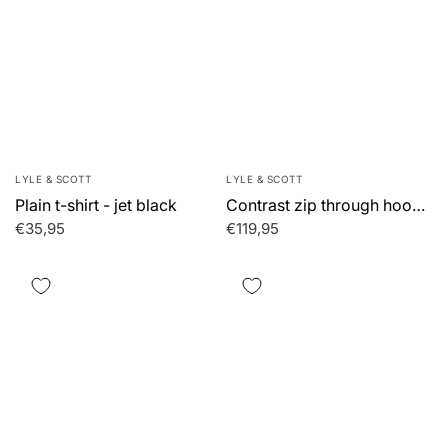
LYLE & SCOTT
LYLE & SCOTT
Plain t-shirt - jet black
Contrast zip through hooded jacket - jet black gunmetal
€35,95
€119,95