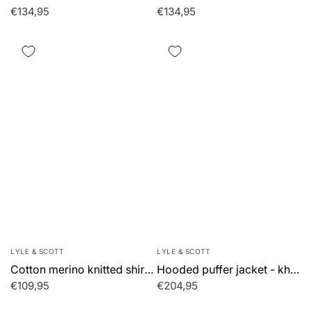
€134,95
€134,95
LYLE & SCOTT
LYLE & SCOTT
Cotton merino knitted shirt - cove
Hooded puffer jacket - khaki ash
€109,95
€204,95