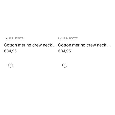
LYLE & SCOTT
LYLE & SCOTT
Cotton merino crew neck jumper - jet black
Cotton merino crew neck jumper - cove
€84,95
€84,95