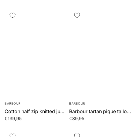
BARBOUR
BARBOUR
Cotton half zip knitted jumper - navy
Barbour tartan pique tailored polo shirt - new navy
€139,95
€89,95