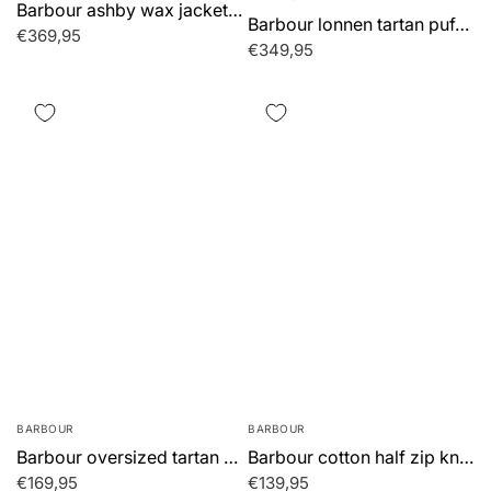
Barbour ashby wax jacket - black classic
Barbour lonnen tartan puffer jacket - shadow classic tartan
€369,95
€349,95
BARBOUR
BARBOUR
Barbour oversized tartan overshirt - classic tartan
Barbour cotton half zip knitted jumper - grey marl
€169,95
€139,95