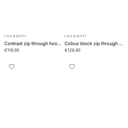
LYLE & SCOTT
LYLE & SCOTT
Contrast zip through hooded jacket - khaki ash jet black
Colour block zip through hooded jacket - jet black gunmetal
€119,95
€129,95