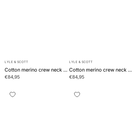
LYLE & SCOTT
LYLE & SCOTT
Cotton merino crew neck jumper - charcoal marl
Cotton merino crew neck jumper - dark navy
€84,95
€84,95