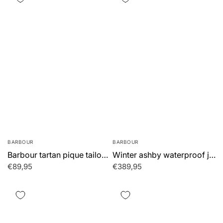
BARBOUR
BARBOUR
Barbour tartan pique tailored polo shirt - black modern
Winter ashby waterproof jacket - sage
€89,95
€389,95