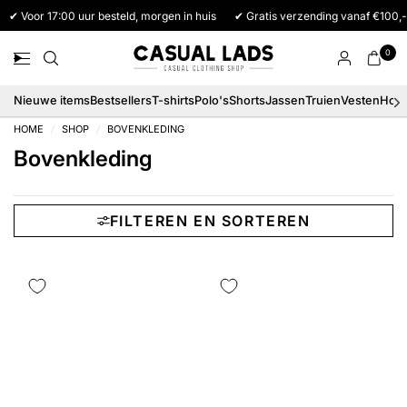
✔ Voor 17:00 uur besteld, morgen in huis
✔ Gratis verzending vanaf €100,-
0
Nieuwe items
Bestsellers
T-shirts
Polo's
Shorts
Jassen
Truien
Vesten
Hood
HOME
/
SHOP
/
BOVENKLEDING
Bovenkleding
FILTEREN EN SORTEREN