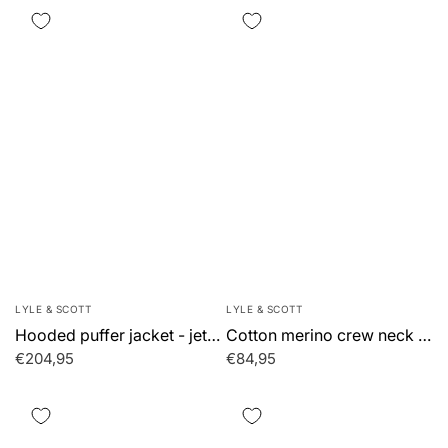
LYLE & SCOTT
LYLE & SCOTT
Hooded puffer jacket - jet black
Cotton merino crew neck jumper - sepia brown
€204,95
€84,95