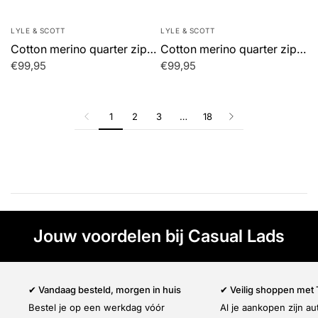
LYLE & SCOTT
LYLE & SCOTT
Cotton merino quarter zip jumper - charcoal marl
Cotton merino quarter zip jumper - jet black
€99,95
€99,95
1
2
3
…
18
Jouw voordelen bij Casual Lads
✔ Vandaag besteld, morgen in huis
✔ Veilig shoppen met
Bestel je op een werkdag vóór
Al je aankopen zijn a