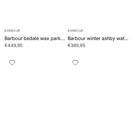
BARBOUR
BARBOUR
Barbour bedale wax parka - brown
Barbour winter ashby waterproof jacket - navy
€449,95
€389,95