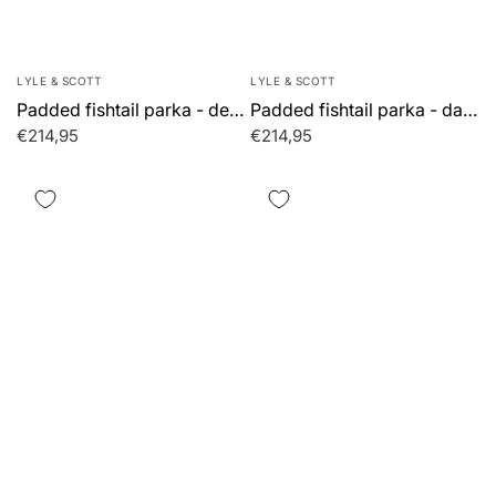
LYLE & SCOTT
LYLE & SCOTT
Padded fishtail parka - deep depths
Padded fishtail parka - dark navy
€214,95
€214,95