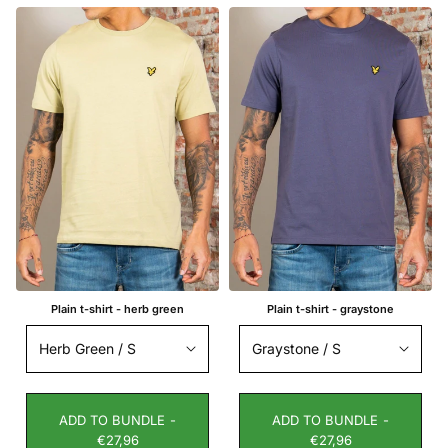
Plain t-shirt - herb green
Plain t-shirt - graystone
ADD TO BUNDLE -
ADD TO BUNDLE -
€27,96
€27,96