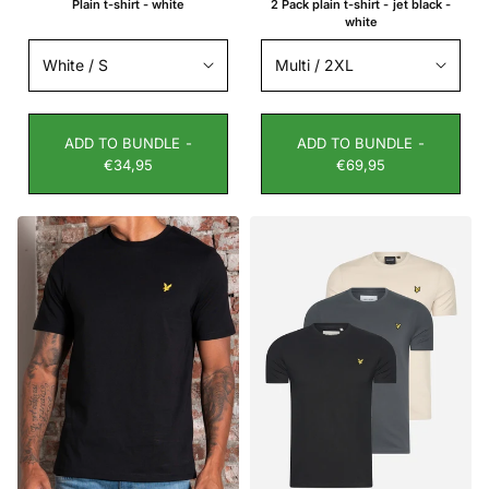
Γ
Plain t-shirt - white
2 Pack plain t-shirt - jet black -
white
ADD TO BUNDLE -
ADD TO BUNDLE -
€34,95
€69,95