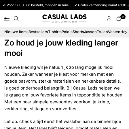
✔ Voor 17:00 uur besteld, morgen in huis
✔ Gratis verzending vanaf €100,-
0
Nieuwe items
Bestsellers
T-shirts
Polo's
Shorts
Jassen
Truien
Vesten
Hood
Zo houd je jouw kleding langer
mooi
Nieuwe kleding wil je natuurlijk zo lang mogelijk mooi
houden. Zeker wanneer je kiest voor merken met een
goede pasvorm, sterke materialen en herkenbare details,
is goed onderhoud belangrijk. Bij Casual Lads helpen we
je graag om jouw favoriete items in topconditie te houden.
Met een paar simpele gewoontes voorkom je krimp,
verkleuring, slijtage en vormverlies.
Let op: check altijd eerst het waslabel aan de binnenzijde
van je item. Het label blijft leidend, omdat materialen en