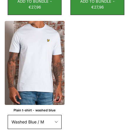
ADD TO BUNDLE -
ADD TO BUNDLE -
€27,96
€27,96
Plain t-shirt - washed blue