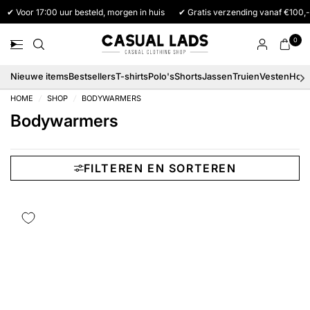
✔ Voor 17:00 uur besteld, morgen in huis
✔ Gratis verzending vanaf €100,-
0
Nieuwe items
Bestsellers
T-shirts
Polo's
Shorts
Jassen
Truien
Vesten
Hood
HOME
/
SHOP
/
BODYWARMERS
Bodywarmers
FILTEREN EN SORTEREN