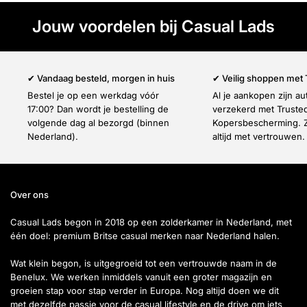
Weekend Offender
pakt het stoerder aan. Dit merk
brengt bodywarmers met een urban edge, vaak
Jouw voordelen bij Casual Lads
gewatteerd, voorzien van opvallende details en
ontworpen voor een moderne, straatgerichte look. De
pasvormen zijn eigentijds en de materialen robuust,
✔ Vandaag besteld, morgen in huis
✔ Veilig shoppen met
waardoor ze uitstekend passen bij een casual,
Bestel je op een werkdag vóór
Al je aankopen zijn a
dagelijkse outfit.
17:00? Dan wordt je bestelling de
verzekerd met Truste
volgende dag al bezorgd (binnen
Kopersbescherming. Z
Nederland).
altijd met vertrouwen.
Beide merken tonen dat een bodywarmer niet alleen
functioneel is, maar ook een sterk mode-item dat elke
outfit karakter geeft.
Over ons
Casual Lads begon in 2018 op een zolderkamer in Nederland, met
Hoe combineer je een bodywarmer heren stijlvol?
één doel: premium Britse casual merken naar Nederland halen.
De bodywarmer is verrassend veelzijdig. Combineer
Wat klein begon, is uitgegroeid tot een vertrouwde naam in de
een Lyle & Scott bodywarmer met een trui, overhemd of
Benelux. We werken inmiddels vanuit een groter magazijn en
groeien stap voor stap verder in Europa. Nog altijd doen we dit
hoodie voor een nette, sportieve uitstraling. Draag een
met dezelfde passie voor de casual lifestyle en de drive om iets