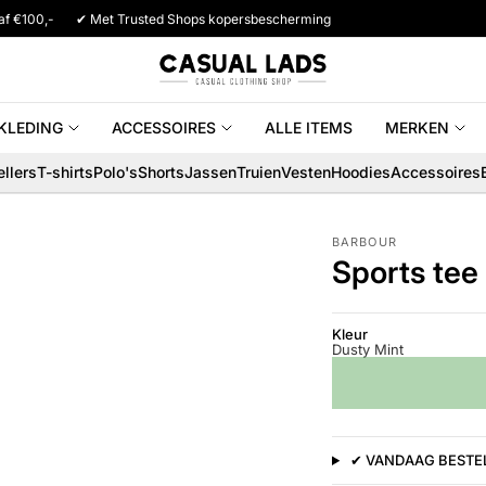
af €100,-
✔ Met Trusted Shops kopersbescherming
KLEDING
ACCESSOIRES
ALLE ITEMS
MERKEN
llers
T-shirts
Polo's
Shorts
Jassen
Truien
Vesten
Hoodies
Accessoires
BARBOUR
Sports tee
Kleur
Dusty Mint
✔ VANDAAG BESTEL