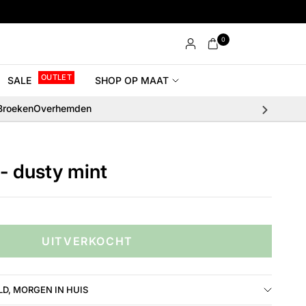
0
OUTLET
SALE
SHOP OP MAAT
Broeken
Overhemden
 - dusty mint
UITVERKOCHT
D, MORGEN IN HUIS