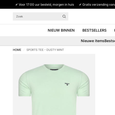
✔ Voor 17:00 uur besteld, morgen in huis
✔ Gratis verzending van
Zoek
NIEUW BINNEN
BESTSELLERS
Nieuwe items
Bestse
HOME
/
SPORTS TEE - DUSTY MINT