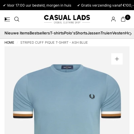
✔ Voor 17:00 uur besteld, morgen in huis
✔ Gratis verzending vanaf €100,-
0
Nieuwe items
Bestsellers
T-shirts
Polo's
Shorts
Jassen
Truien
Vesten
Hood
HOME
/
STRIPED CUFF PIQUE T-SHIRT - ASH BLUE