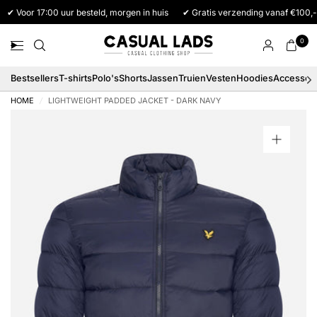
✔ Voor 17:00 uur besteld, morgen in huis
✔ Gratis verzending vanaf €100,-
0
Bestsellers
T-shirts
Polo's
Shorts
Jassen
Truien
Vesten
Hoodies
Accessoi
HOME
/
LIGHTWEIGHT PADDED JACKET - DARK NAVY