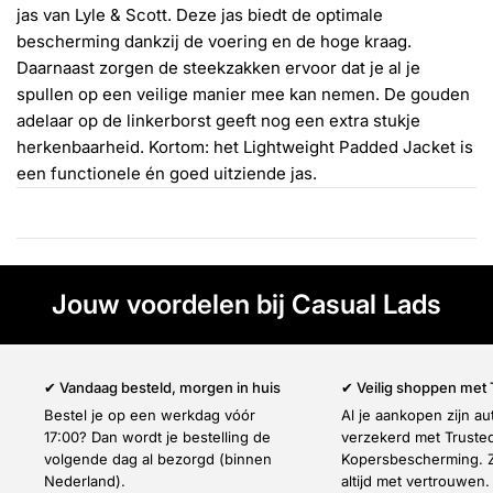
Γ
jas van Lyle & Scott.
Deze jas biedt de optimale
bescherming dankzij d
e voering en de hoge kraag.
Daarnaast zorgen de steekzakken ervoor dat je al je
spullen op een veilige manier mee kan nemen.
D
e gouden
adelaar op de linkerborst geeft nog een extra stukje
herkenbaarheid. Kortom: het Lightweight Padded Jacket is
een functionele én goed uitziende jas.
Jouw voordelen bij Casual Lads
✔ Vandaag besteld, morgen in huis
✔ Veilig shoppen met
Bestel je op een werkdag vóór
Al je aankopen zijn a
17:00? Dan wordt je bestelling de
verzekerd met Truste
volgende dag al bezorgd (binnen
Kopersbescherming. Z
Nederland).
altijd met vertrouwen.