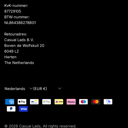
KvK-nummer:
87729105
BTW-nummer:
NL864386278B01
Retouradres:
Casual Lads B.V.
Boven de Wolfskuil 20
6049 LZ
Herten
The Netherlands
Land/regio
Land/regio
bijwerken
bijwerken
© 2026 Casual Lads, All rights reserved.