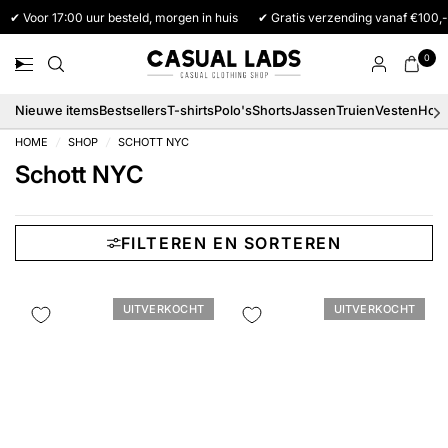
✔ Voor 17:00 uur besteld, morgen in huis
✔ Gratis verzending vanaf €100,-
0
Nieuwe items
Bestsellers
T-shirts
Polo's
Shorts
Jassen
Truien
Vesten
Hood
HOME
/
SHOP
/
SCHOTT NYC
Schott NYC
FILTEREN EN SORTEREN
UITVERKOCHT
UITVERKOCHT