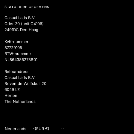
STATUTAIRE GEGEVENS
Casual Lads B.V.
Oder 20 (unit C4106)
2491DC Den Haag
KvK-nummer:
87729105
BTW-nummer:
NL864386278B01
Retouradres:
Casual Lads B.V.
Boven de Wolfskuil 20
6049 LZ
Herten
The Netherlands
Land/regio
Land/regio
bijwerken
bijwerken