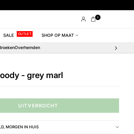
0
OUTLET
SALE
SHOP OP MAAT
Broeken
Overhemden
oody - grey marl
UITVERKOCHT
D, MORGEN IN HUIS