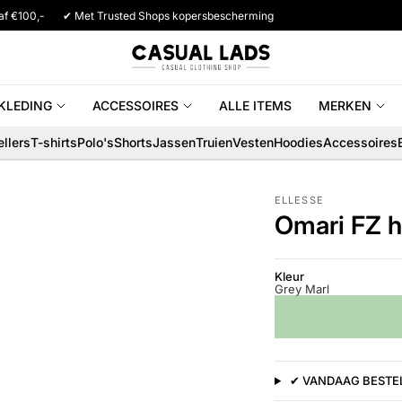
af €100,-
✔ Met Trusted Shops kopersbescherming
KLEDING
ACCESSOIRES
ALLE ITEMS
MERKEN
llers
T-shirts
Polo's
Shorts
Jassen
Truien
Vesten
Hoodies
Accessoires
ELLESSE
Omari FZ h
Kleur
Grey Marl
✔ VANDAAG BESTEL