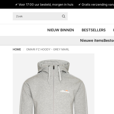
✔ Voor 17:00 uur besteld, morgen in huis
✔ Gratis verzending van
Zoek
NIEUW BINNEN
BESTSELLERS
Nieuwe items
Bestse
HOME
/
OMARI FZ HOODY - GREY MARL