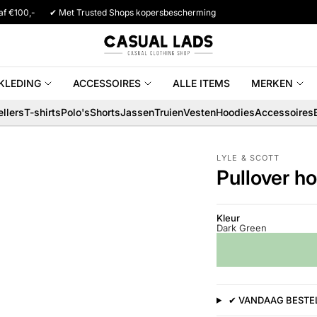
af €100,-
✔ Met Trusted Shops kopersbescherming
KLEDING
ACCESSOIRES
ALLE ITEMS
MERKEN
llers
T-shirts
Polo's
Shorts
Jassen
Truien
Vesten
Hoodies
Accessoires
LYLE & SCOTT
Pullover h
Kleur
Dark Green
✔ VANDAAG BESTEL