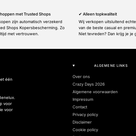
 shoppen met Trusted Shops
✔ Alleen topkwaliteit
nkopen zijn automatisch verzekerd
Wij verkopen uitsluitend echt
ted Shops Kopersbescherming. Zo
van de beste casual en prem
ltijd met vertrouwen.
Niet tevreden? Dan krijg je je 
ALGEMENE LINKS
Over ons
met één
Crazy Days 2026
Algemene voorwaarden
Benelux.
Impressum
p voor
Contact
ie voor
Privacy policy
Disclaimer
Cookie policy