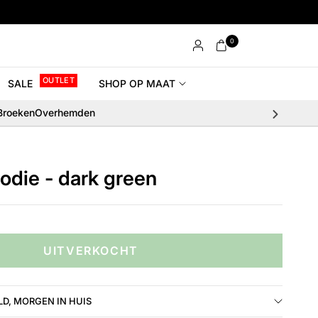
0
OUTLET
SALE
SHOP OP MAAT
Broeken
Overhemden
oodie - dark green
UITVERKOCHT
D, MORGEN IN HUIS