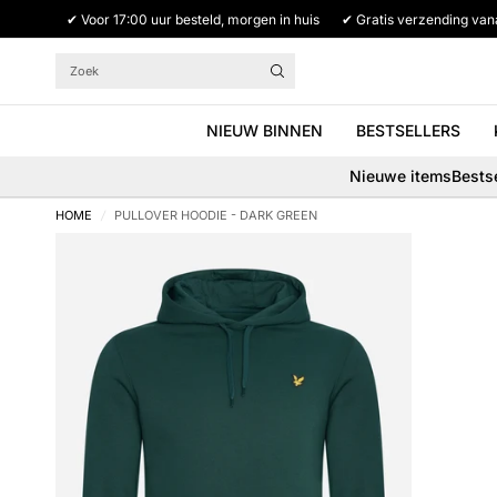
✔ Voor 17:00 uur besteld, morgen in huis
✔ Gratis verzending van
Zoek
NIEUW BINNEN
BESTSELLERS
Nieuwe items
Bestse
HOME
/
PULLOVER HOODIE - DARK GREEN