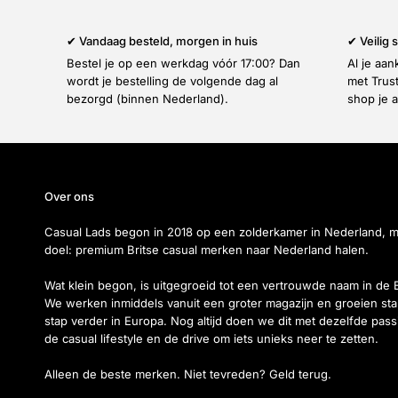
✔ Vandaag besteld, morgen in huis
✔ Veilig
Bestel je op een werkdag vóór 17:00? Dan
Al je aa
wordt je bestelling de volgende dag al
met Trus
bezorgd (binnen Nederland).
shop je a
Over ons
Casual Lads begon in 2018 op een zolderkamer in Nederland, 
doel: premium Britse casual merken naar Nederland halen.
Wat klein begon, is uitgegroeid tot een vertrouwde naam in de 
We werken inmiddels vanuit een groter magazijn en groeien sta
stap verder in Europa. Nog altijd doen we dit met dezelfde pass
de casual lifestyle en de drive om iets unieks neer te zetten.
Alleen de beste merken. Niet tevreden? Geld terug.