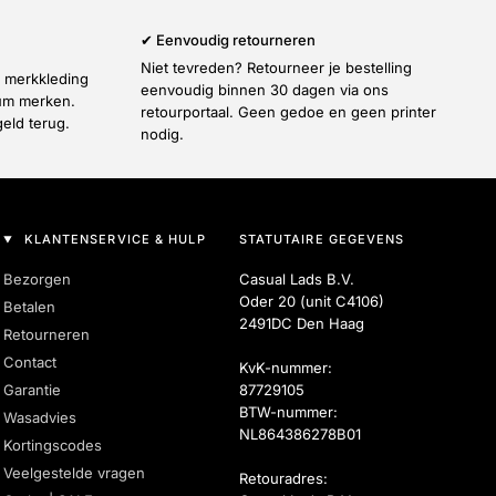
✔ Eenvoudig retourneren
Niet tevreden? Retourneer je bestelling
e merkkleding
eenvoudig binnen 30 dagen via ons
ium merken.
retourportaal. Geen gedoe en geen printer
geld terug.
nodig.
KLANTENSERVICE & HULP
STATUTAIRE GEGEVENS
Bezorgen
Casual Lads B.V.
Oder 20 (unit C4106)
Betalen
2491DC Den Haag
Retourneren
Contact
KvK-nummer:
Garantie
87729105
BTW-nummer:
Wasadvies
NL864386278B01
Kortingscodes
Veelgestelde vragen
Retouradres: