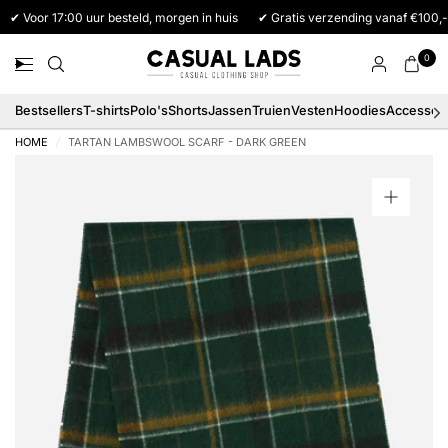
✔ Voor 17:00 uur besteld, morgen in huis
✔ Gratis verzending vanaf €100,-
0
Bestsellers
T-shirts
Polo's
Shorts
Jassen
Truien
Vesten
Hoodies
Accessoi
HOME
/
TARTAN LAMBSWOOL SCARF - DARK GREEN