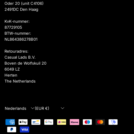
Oder 20 (unit C4106)
2491DC Den Haag
KvK-nummer:
87729105
BTW-nummer:
NL864386278B01
Retouradres:
Casual Lads B.V.
Boven de Wolfskuil 20
6049 LZ
Herten
The Netherlands
Land/regio
Land/regio
bijwerken
bijwerken