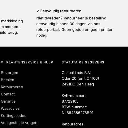
✔ Eenvoudig retourneren
Niet tevreden? Retourneer je bestelling
e merkkleding
eenvoudig binnen 30 dagen via ons
ium merken.
retourportaal. Geen gedoe en geen printer
geld terug.
nodig.
KLANTENSERVICE & HULP
STATUTAIRE GEGEVENS
Bezorgen
Casual Lads B.V.
Oder 20 (unit C4106)
Betalen
2491DC Den Haag
Retourneren
Contact
KvK-nummer:
Garantie
87729105
BTW-nummer:
Wasadvies
NL864386278B01
Kortingscodes
Veelgestelde vragen
Retouradres: