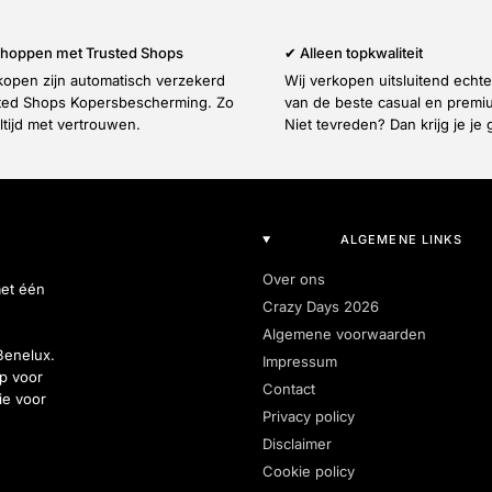
 shoppen met Trusted Shops
✔ Alleen topkwaliteit
nkopen zijn automatisch verzekerd
Wij verkopen uitsluitend echt
ted Shops Kopersbescherming. Zo
van de beste casual en prem
ltijd met vertrouwen.
Niet tevreden? Dan krijg je je 
ALGEMENE LINKS
Over ons
met één
Crazy Days 2026
Algemene voorwaarden
Benelux.
Impressum
p voor
Contact
ie voor
Privacy policy
Disclaimer
Cookie policy