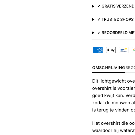
✔ GRATIS VERZENDI
✔ TRUSTED SHOPS
✔ BEOORDEELD MET
OMSCHRIJVING
BEZ
Dit lichtgewicht ov
overshirt is voorzie
goed kwijt kan. Ver
zodat de mouwen alt
is terug te vinden 
Het overshirt die o
waardoor hij wateraf