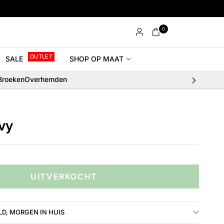
0
OUTLET
SALE
SHOP OP MAAT
Broeken
Overhemden
avy
UITVERKOCHT
D, MORGEN IN HUIS