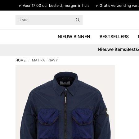
✔ Voor 17:00 uur besteld, morgen in huis
✔ Gratis verzending van
Zoek
NIEUW BINNEN
BESTSELLERS
Nieuwe items
Bestse
HOME
/
MATIRA - NAVY