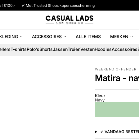
af €100,-
✔ Met Trusted Shops kopersbescherming
KLEDING
ACCESSOIRES
ALLE ITEMS
MERKEN
llers
T-shirts
Polo's
Shorts
Jassen
Truien
Vesten
Hoodies
Accessoires
WEEKEND OFFENDER
Matira - n
Kleur
Navy
✔ VANDAAG BESTEL